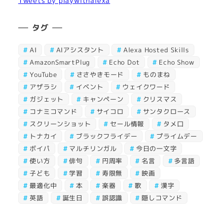
Tweets by playwithalexa
タグ
AI
AIアシスタント
Alexa Hosted Skills
AmazonSmartPlug
Echo Dot
Echo Show
YouTube
ささやきモード
ものまね
アザラシ
イベント
ウェイクワード
ガジェット
キャンペーン
クリスマス
コナミコマンド
サイコロ
サンタクロース
スクリーンショット
セール情報
タメ口
トナカイ
ブラックフライデー
プライムデー
ボイパ
マルチリンガル
今日の一文字
使い方
俳句
円周率
名言
多言語
子ども
学習
寿限無
映画
最適化中
本
楽器
歌
漢字
英語
誕生日
誤認識
隠しコマンド