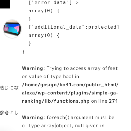
  ["error_data"]=>

  array(0) {

  }

  ["additional_data":protected]=>

  array(0) {

  }

Warning
: Trying to access array offset
on value of type bool in
/home/gosign/ko31.com/public_html/
感じにな
alexa/wp-content/plugins/simple-ga-
ranking/lib/functions.php
on line
271
参考にし
Warning
: foreach() argument must be
of type array|object, null given in