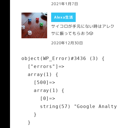
2021年1月7日
Alexa生活
サイコロが手元にない時はアレク
サに振ってもらおう🎲
2020年12月30日
object(WP_Error)#3436 (3) {

  ["errors"]=>

  array(1) {

    [500]=>

    array(1) {

      [0]=>

      string(57) "Google Analt
    }

  }
