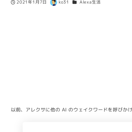
カテゴリー
2021年1月7日
ko31
Alexa生活
投稿日
著
者
以前、アレクサに他の AI のウェイクワードを呼び