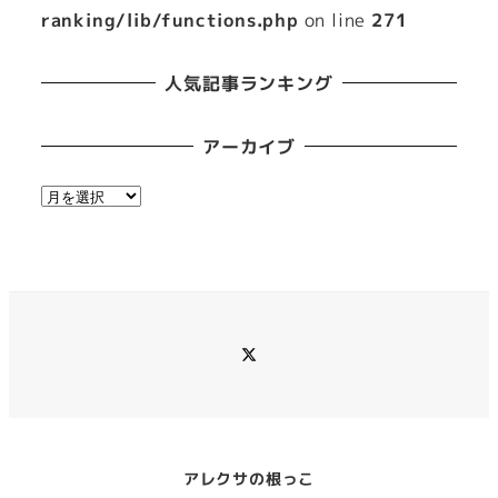
ranking/lib/functions.php
on line
271
人気記事ランキング
アーカイブ
ア
ー
カ
イ
ブ
メ
ニ
ュ
ー
項
目
アレクサの根っこ