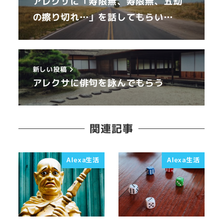
アレクサに「寿限無、寿限無、五劫
の擦り切れ…」を話してもらい…
新しい投稿
アレクサに俳句を詠んでもらう
関連記事
Alexa生活
Alexa生活