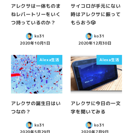
アレクサは一体ものま
サイコロが手元にない
ねレパートリーをいく
時はアレクサに振って
つ持っているのか？
もらおう🎲
ko31
ko31
2020年10月1日
2020年12月30日
Alexa生活
Alexa生活
アレクサの誕生日はい
アレクサに今日の一文
つなの？
字を聞いてみる
ko31
ko31
2020年5月29日
2020年7月9日