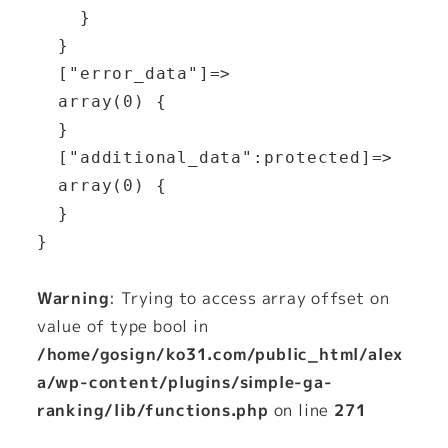
    }

  }

  ["error_data"]=>

  array(0) {

  }

  ["additional_data":protected]=>

  array(0) {

  }

Warning
: Trying to access array offset on
value of type bool in
/home/gosign/ko31.com/public_html/alex
a/wp-content/plugins/simple-ga-
ranking/lib/functions.php
on line
271