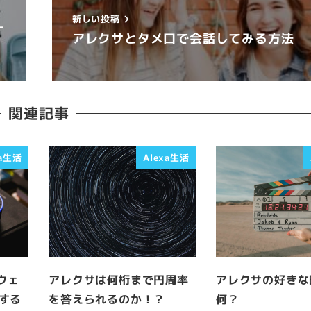
新しい投稿
ー
アレクサとタメ口で会話してみる方法
関連記事
xa生活
Alexa生活
ウェ
アレクサは何桁まで円周率
アレクサの好きな
する
を答えられるのか！？
何？