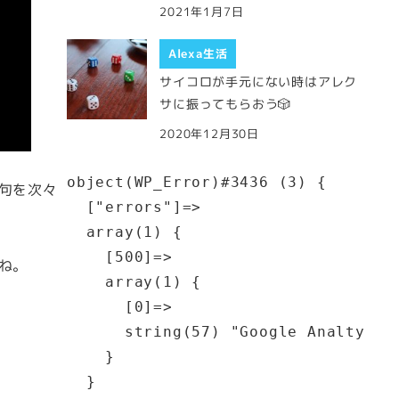
2021年1月7日
Alexa生活
サイコロが手元にない時はアレク
サに振ってもらおう🎲
2020年12月30日
object(WP_Error)#3436 (3) {

句を次々
  ["errors"]=>

  array(1) {

    [500]=>

ね。
    array(1) {

      [0]=>

      string(57) "Google Analt
    }

  }
