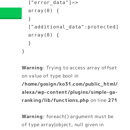
  ["error_data"]=>

  array(0) {

  }

  ["additional_data":protected]=>

  array(0) {

  }

Warning
: Trying to access array offset
on value of type bool in
/home/gosign/ko31.com/public_html/
alexa/wp-content/plugins/simple-ga-
ranking/lib/functions.php
on line
271
Warning
: foreach() argument must be
of type array|object, null given in