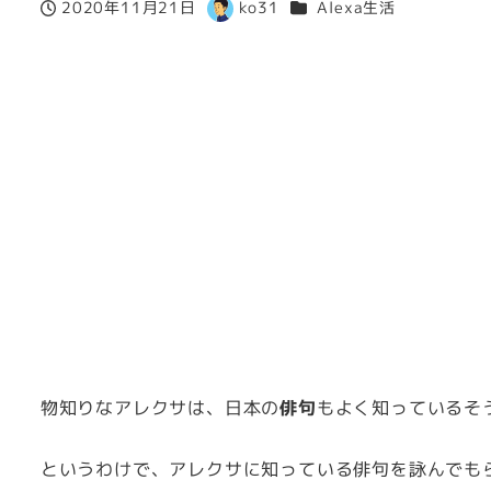
カテゴリー
2020年11月21日
ko31
Alexa生活
投稿日
著
者
物知りなアレクサは、日本の
俳句
もよく知っているそ
というわけで、アレクサに知っている俳句を詠んでも