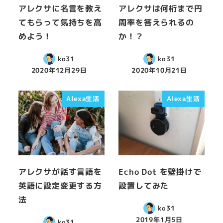
アレクサに名言を教え
アレクサは何桁まで円
てもらって気持ちを高
周率を答えられるの
めよう！
か！？
ko31
ko31
2020年12月29日
2020年10月21日
Alexa生活
Alexa生活
アレクサが話す言語を
Echo Dot を壁掛けで
英語に設定変更する方
設置してみた
法
ko31
2019年1月5日
ko31