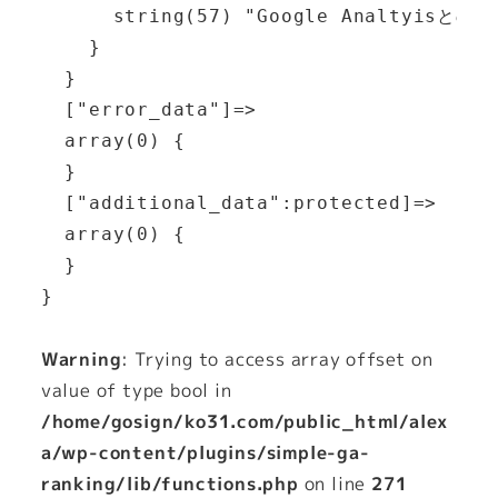
      string(57) "Google Analtyis
    }

  }

  ["error_data"]=>

  array(0) {

  }

  ["additional_data":protected]=>

  array(0) {

  }

Warning
: Trying to access array offset on
value of type bool in
/home/gosign/ko31.com/public_html/alex
a/wp-content/plugins/simple-ga-
ranking/lib/functions.php
on line
271