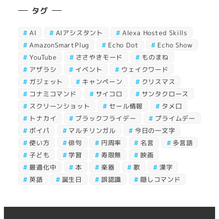
タグ
AI
AIアシスタント
Alexa Hosted Skills
AmazonSmartPlug
Echo Dot
Echo Show
YouTube
ささやきモード
ものまね
アザラシ
イベント
ウェイクワード
ガジェット
キャンペーン
クリスマス
コナミコマンド
サイコロ
サンタクロース
スクリーンショット
セール情報
タメ口
トナカイ
ブラックフライデー
プライムデー
ボイパ
マルチリンガル
今日の一文字
使い方
俳句
円周率
名言
多言語
子ども
学習
寿限無
映画
最適化中
本
楽器
歌
漢字
英語
誕生日
誤認識
隠しコマンド