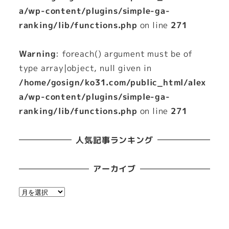
a/wp-content/plugins/simple-ga-
ranking/lib/functions.php
on line
271
Warning
: foreach() argument must be of
type array|object, null given in
/home/gosign/ko31.com/public_html/alex
a/wp-content/plugins/simple-ga-
ranking/lib/functions.php
on line
271
人気記事ランキング
アーカイブ
ア
ー
カ