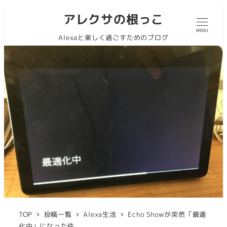
アレクサの根っこ
MENU
Alexaと楽しく過ごすためのブログ
TOP
投稿一覧
Alexa生活
Echo Showが突然「最適
化中」になった件