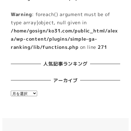
Warning
: foreach() argument must be of
type array|object, null given in
/home/gosign/ko31.com/public_html/alex
a/wp-content/plugins/simple-ga-
ranking/lib/functions.php
on line
271
人気記事ランキング
アーカイブ
ア
ー
カ
イ
ブ