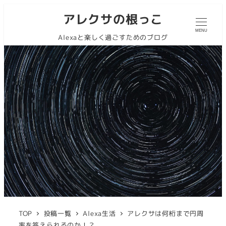
アレクサの根っこ
MENU
Alexaと楽しく過ごすためのブログ
TOP
投稿一覧
Alexa生活
アレクサは何桁まで円周
率を答えられるのか！？