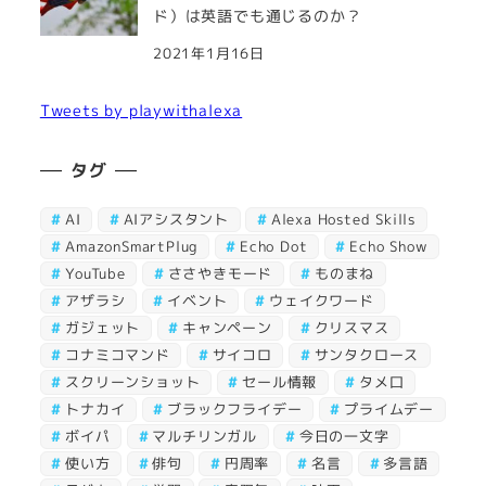
ド）は英語でも通じるのか？
2021年1月16日
Tweets by playwithalexa
タグ
AI
AIアシスタント
Alexa Hosted Skills
AmazonSmartPlug
Echo Dot
Echo Show
YouTube
ささやきモード
ものまね
アザラシ
イベント
ウェイクワード
ガジェット
キャンペーン
クリスマス
コナミコマンド
サイコロ
サンタクロース
スクリーンショット
セール情報
タメ口
トナカイ
ブラックフライデー
プライムデー
ボイパ
マルチリンガル
今日の一文字
使い方
俳句
円周率
名言
多言語