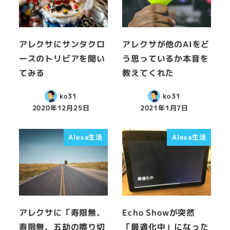
アレクサにサンタクロ
アレクサが他のAIをど
ースのトリビアを聞い
う思っているか本音を
てみる
教えてくれた
ko31
ko31
2020年12月25日
2021年1月7日
Alexa生活
Alexa生活
アレクサに「寿限無、
Echo Showが突然
寿限無、五劫の擦り切
「最適化中」になった