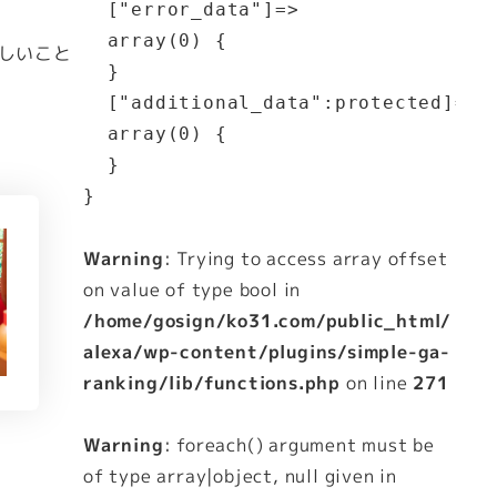
  ["error_data"]=>

  array(0) {

しいこと
  }

  ["additional_data":protected]=>

  array(0) {

  }

Warning
: Trying to access array offset
on value of type bool in
/home/gosign/ko31.com/public_html/
alexa/wp-content/plugins/simple-ga-
ranking/lib/functions.php
on line
271
Warning
: foreach() argument must be
of type array|object, null given in